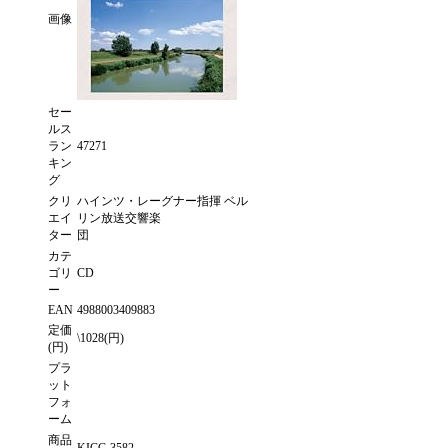
画像
セー
ルス
ラン
47271
キン
グ
クリ
ハインツ・レーグナー指揮 ベル
エイ
リン放送交響楽
ター
団
カテ
ゴリ
CD
ー
EAN
4988003409883
定価
\1028(円)
(円)
プラ
ット
フォ
ーム
商品