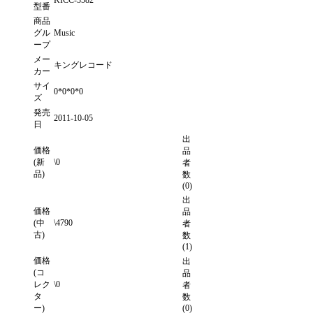
KICC-3582
型番
商品
グル
Music
ープ
メー
キングレコード
カー
サイ
0*0*0*0
ズ
発売
2011-10-05
日
出
価格
品
(新
\0
者
品)
数
(0)
出
価格
品
(中
\4790
者
古)
数
(1)
価格
出
(コ
品
レク
\0
者
タ
数
ー)
(0)