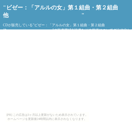
"ビゼー：「アルルの女」第１組曲・第２組曲
他 "
CDが販売している"ビゼー：「アルルの女」第１組曲・第２組曲
他 "の販売実績&評価などの推移についてグラフ化しま
[PR] この広告は3ヶ月以上更新がないため表示されています。
ホームページを更新後24時間以内に表示されなくなります。